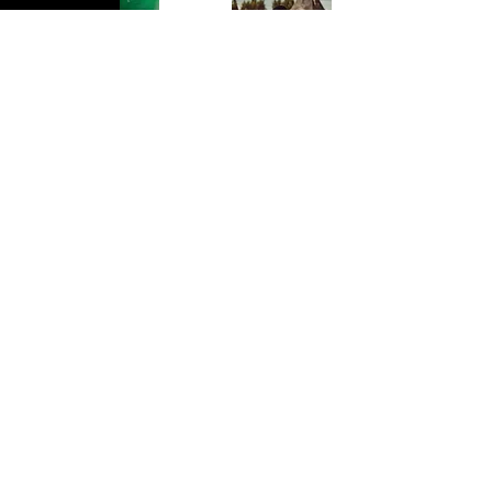
Merci à
:
Nicolas Davy
,
Alicia
Lebreton
,
Alice Rigoux
,
Mathieu Goutay, Baptiste
Isidoro, Hugo Wirth, Luca
Magnin,
Corentin Leray
,
Mathieu Bouguen
, Simon
Chaseloup, Lilian Hemera, Le
Club Photo ...