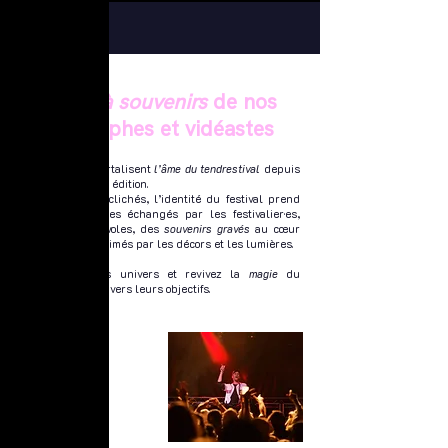
La
boîte à souvenirs
de nos
photographes et vidéastes
Ils et elles immortalisent
l’âme du tendrestival
depuis
la toute première édition.
À travers leurs clichés, l’identité du festival prend
vie : des sourires échangés par les festivalier·es,
artistes et bénévoles, des
souvenirs gravés
au cœur
du château, sublimés par les décors et les lumières.
Découvrez leurs univers et revivez la
magie
du
tendrestival à travers leurs objectifs.