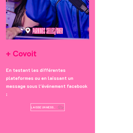
+ Covoit
En testant les différentes
plateformes ou en laissant un
message sous l'événement facebook
:
LAISSE UN MESSAGE SUR LE GROUPE FB