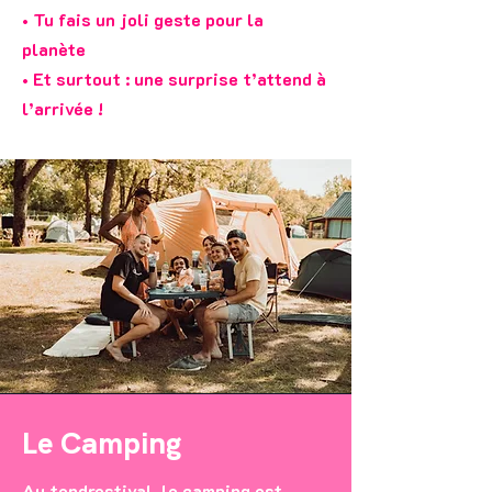
• Tu fais un joli geste pour la
planète
• Et surtout : une surprise t’attend à
l’arrivée !
Le Camping
Au tendrestival, le camping est