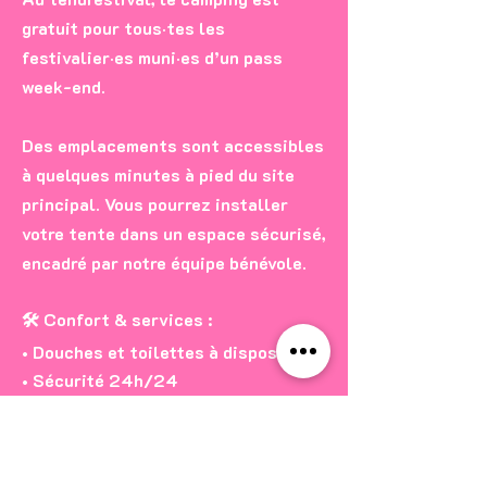
gratuit pour tous·tes les
festivalier·es muni·es d’un pass
week-end.
Des emplacements sont accessibles
à quelques minutes à pied du site
principal. Vous pourrez installer
votre tente dans un espace sécurisé,
encadré par notre équipe bénévole.
🛠 Confort & services :
• Douches et toilettes à disposition
• Sécurité 24h/24
• Eau potable
• Espace chill & convivial